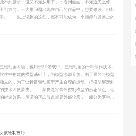
觉不到进步，但又不知从那下手；看到画面，不知道怎么修
不到方向；一大推问题出现在自己的作品中，想要修改，但却
下手。 以上说到的这些，都有可能成为一个画师前进路上的
三维动画术语，也用于3D游戏中。三维动画的一种制作技术。
软件中创建的模型基础上，为模型添加骨骼。由于骨骼与模型
独立的，为了让骨骼驱动模型产生合理的运动。把模型绑定到
上的技术叫做蒙皮。 蒙皮是将骨骼控制模型的形态节点，达
的绑定效果，所谓的形态节点就是外部轮廓，一般分为两种...
女孩绘制技巧！