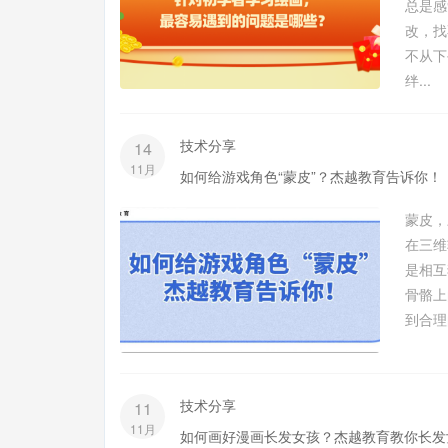
总是感
改，找
不从
绊...
技术分享
14
11月
如何给游戏角色“蒙皮”？杰越教育告诉你！
蒙皮，
在三维
是相互
骨骼
到合理
技术分享
11
11月
如何画好漫画长发女孩？杰越教育教你长发