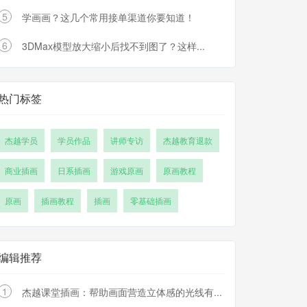
5
学画画？这几个常用接单渠道你要知道！
6
3DMax模型放大缩小后找不到图了？这样...
热门标签
杰越学员
学员作品
讲师专访
杰越教育退款
商业插画
日系插画
游戏原画
原画教程
原画
插画教程
插画
零基础插画
编辑推荐
1
杰越课堂插画：帮助画面营造立体感的光线有...