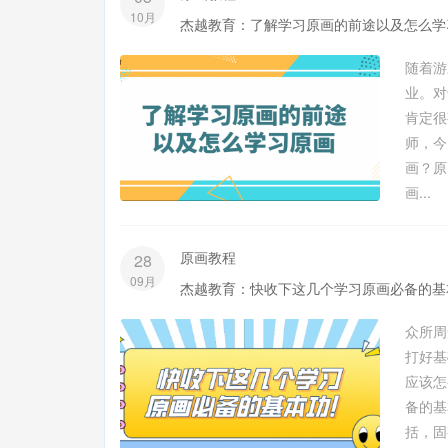
10月
杰越教育：了解学习原画的前途以及怎么学
随着游
业。对
肯定很
师，今
画？原
画...
原画教程
28
09月
杰越教育：快收下这几个学习原画必备的基
众所周
打好基
应该怎
备的基
括，固