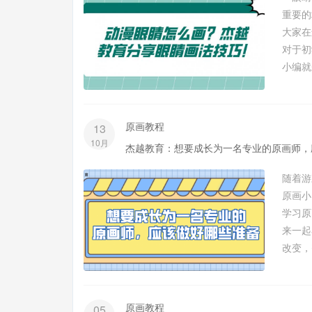
重要的
大家
对于初
小编就
原画教程
13
10月
杰越教育：想要成长为一名专业的原画师，
随着游
原画小
学习原
来一起
改变，
原画教程
05