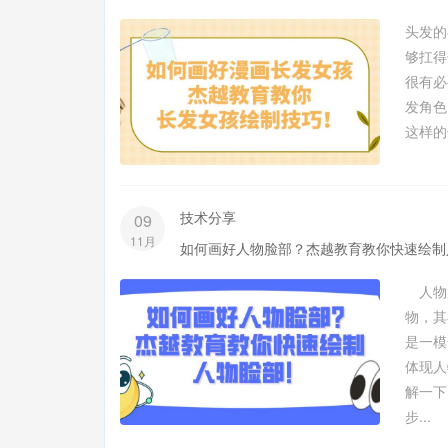
头发的
够扛得
很有必
发角色
这样的
技术分享
09
11月
如何画好人物脸部？杰越教育教你快速绘制
人物
物，其
是一模
体现
解一
步...