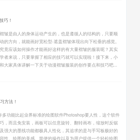
技巧！
褶皱是由人的身体运动产生的，也是遵循人的结构的，只要顺
动的方向，就能画好宽松型-遮盖褶皱体现出向下松垂的感觉。
究竟应该如何操作才能画好这样的有大量褶皱的服装呢？其实
学者来说，只要掌握了相应的技巧就可以实现啦！接下来，小
和大家具体讲解一下关于动漫褶皱服装的创作要点和技巧吧...
学习方法！
的许多功能比起业界标准的绘图软件Photoshop要人性，这个软件
巧，而且免安装，画板可以任意旋转、翻转画布，缩放时反锯
及强大的墨线功能都极具人性化，其追求的是与手写板极好的
容性、绘图的美感、简便的操作以及为用户提供一个轻松绘图