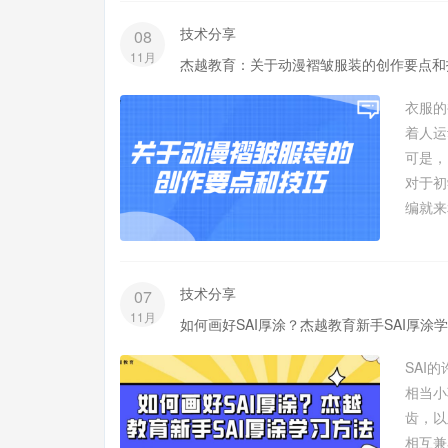
技术分享
08
11月
杰越教育：关于动漫褶皱服装的创作要点和
衣服的
着人运
可是，
对于初
编就来
技术分享
07
11月
如何画好SAI厚涂？杰越教育新手SAI厚涂
SAI
相当小
齿，以
相互兼