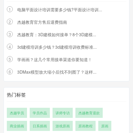
1
电脑平面设计培训需要多少钱?平面设计培训...
2
杰越教育官方售后退费指南
3
杰越教育：3D建模如何接单？8个3D建模...
4
3d建模培训多少钱？3d建模培训收费标准...
5
学画画？这几个常用接单渠道你要知道！
6
3DMax模型放大缩小后找不到图了？这样...
热门标签
杰越学员
学员作品
讲师专访
杰越教育退款
商业插画
日系插画
游戏原画
原画教程
原画